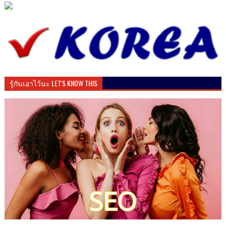
รู้กันเอาไว้นะ LET'S KNOW THIS