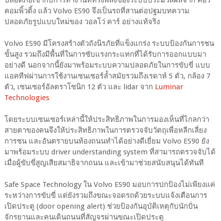
คอมพิ้วติ้ง แล้ว Volvo ES90 จึงเป็นรถที่สานต่อปฐมบทความ
ปลอดภัยรูปแบบใหม่ของ วอลโว่ คาร์ อย่างแท้จริง
Volvo ES90 มีโครงสร้างตัวถังนิรภัยที่แข็งแกร่ง ระบบป้องกันการชน
ขั้นสูง รวมถึงมีพื้นที่ในการซับแรงกระแทกที่ได้รับการออกแบบมา
อย่างดี นอกจากนี้ยังมาพร้อมระบบความปลอดภัยในการขับขี่ แบบ
แอคทีฟผ่านการใช้งานเซนเซอร์ล้ำสมัยรวมถึงเรดาห์ 5 ตัว, กล้อง 7
ตัว, เซนเซอร์อัลตราโซนิก 12 ตัว และ lidar จาก
Luminar
Technologies
โดยระบบเซนเซอร์เหล่านี้ให้ประสิทธิภาพในการมองเห็นที่ไกลกว่า
สายตาของคนจึงให้ประสิทธิภาพในการตรวจจับวัตถุเพื่อหลีกเลี่ยง
การชน และอันตรายบนท้องถนนทำได้อย่างดีเยี่ยม Volvo ES90 ยัง
มาพร้อมระบบ driver understanding system ที่สามารถตรวจจับได้
เมื่อผู้ขับขี่สูญเสียสมาธิจากถนน และเข้ามาช่วยสนับสนุนได้ทันที
Safe Space Technology ใน Volvo ES90 มอบการปกป้องไม่เพียงแค่
ระหว่างการขับขี่ แต่ยังรวมถึงขณะจอดรถด้วยระบบแจ้งเตือนการ
เปิดประตู (door opening alert) ช่วยป้องกันอุบัติเหตุกับนักปั่น
จักรยานและคนเดินถนนที่สัญจรผ่านขณะเปิดประตู