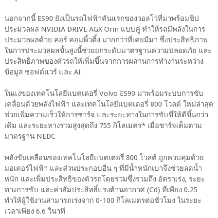
นอกจากนี้ ES90 ยังเป็นรถไฟฟ้าคันแรกของวอลโว่ที่มาพร้อมชิป
ประมวลผล NVIDIA DRIVE AGX Orin แบบคู่ ทำให้รถมีพลังในการ
ประมวลผลด้วย คอร์ คอมพิ้วติ้ง มากกว่าที่เคยมีมา ซึ่งประสิทธิภาพ
ในการประมวลผลขั้นสูงนี้ช่วยยกระดับมาตรฐานความปลอดภัย และ
ประสิทธิภาพของตัวรถให้เพิ่มขึ้นจากการผสานการทำงานระหว่าง
ข้อมูล ซอฟต์แวร์ และ AI
ในแง่ของเทคโนโลยีแบตเตอรี่ Volvo ES90 มาพร้อมระบบการขับ
เคลื่อนด้วยพลังไฟฟ้า และเทคโนโลยีแบตเตอรี่ 800 โวลต์ ใหม่ล่าสุด
ช่วยเพิ่มความเร็วให้การชาร์จ และระยะทางในการขับขี่ให้ดีขึ้นกว่า
เดิม และระยะทางรวมสูงสุดถึง 755 กิโลเมตร* เมื่อชาร์จเต็มตาม
มาตรฐาน NEDC
พลังขับเคลื่อนของเทคโนโลยีแบตเตอรี่ 800 โวลต์ ถูกควบคุมด้วย
มอเตอร์ไฟฟ้า และส่วนประกอบอื่น ๆ ที่มีน้ำหนักเบาจึงช่วยลดน้ำ
หนัก และเพิ่มประสิทธิของตัวรถโดยรวมซึ่งรวมถึง อัตราเร่ง, ระยะ
ทางการขับ และค่าสัมประสิทธิ์แรงต้านอากาศ (Cd) ที่เพียง 0.25
ทำให้ผู้ใช้งานสามารถเร่งจาก 0-100 กิโลเมตรต่อชั่วโมง ในระยะ
เวลาเพียง 6.6 วินาที