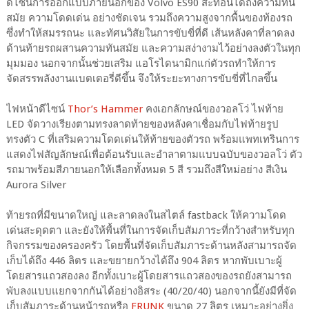
ดีไซน์การออกแบบภายนอกของ Volvo ES90 สะท้อนได้ถึงความทัน
สมัย ความโดดเด่น อย่างชัดเจน รวมถึงความสูงจากพื้นของท้องรถ
ซึ่งทำให้สมรรถนะ และทัศนวิสัยในการขับขี่ที่ดี เส้นหลังคาที่ลาดลง
ด้านท้ายรถผสานความทันสมัย และความสง่างามไว้อย่างลงตัวในทุก
มุมมอง นอกจากนั้นช่วยเสริม แอโรไดนามิกแก่ตัวรถทำให้การ
จัดสรรพลังงานแบตเตอรี่ดีขึ้น จึงให้ระยะทางการขับขี่ที่ไกลขึ้น
ไฟหน้าดีไซน์
Thor’s Hammer
คงเอกลักษณ์ของวอลโว่ ไฟท้าย
LED จัดวางเรียงตามทรงลาดท้ายของหลังคาเชื่อมกับไฟท้ายรูป
ทรงตัว C ที่เสริมความโดดเด่นให้ท้ายของตัวรถ พร้อมแพทเทรินการ
แสดงไฟสัญลักษณ์เพื่อต้อนรับและอำลาตามแบบฉบับของวอลโว่ ตัว
รถมาพร้อมสีภายนอกให้เลือกทั้งหมด 5 สี รวมถึงสีใหม่อย่าง สีเงิน
Aurora Silver
ท้ายรถที่มีขนาดใหญ่ และลาดลงในสไตล์ fastback ให้ความโดด
เด่นสะดุดตา และยังให้พื้นที่ในการจัดเก็บสัมภาระที่กว้างสำหรับทุก
กิจกรรมของครองครัว โดยพื้นที่จัดเก็บสัมภาระด้านหลังสามารถจัด
เก็บได้ถึง 446 ลิตร และขยายกว้างได้ถึง 904 ลิตร หากพับเบาะผู้
โดยสารแถวสองลง อีกทั้งเบาะผู้โดยสารแถวสองของรถยังสามารถ
พับลงแบบแยกจากกันได้อย่างอิสระ (40/20/40) นอกจากนี้ยังมีที่จัด
เก็บสัมภาระด้านหน้ารถหรือ
FRUNK
ขนาด 27 ลิตร เหมาะอย่างยิ่ง