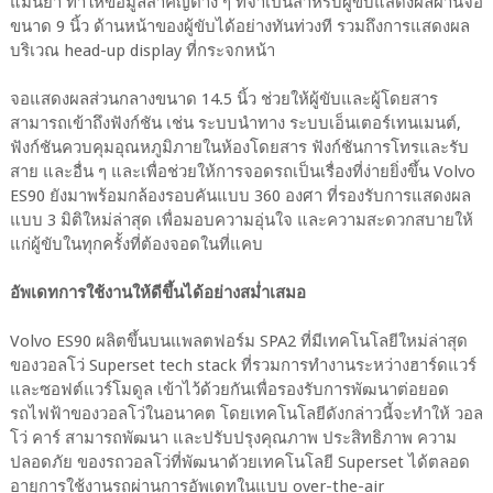
แม่นยำ ทำให้ข้อมูลสำคัญต่าง ๆ ที่จำเป็นสำหรับผู้ขับแสดงผลผ่านจอ
ขนาด 9 นิ้ว ด้านหน้าของผู้ขับได้อย่างทันท่วงที รวมถึงการแสดงผล
บริเวณ head-up display ที่กระจกหน้า
จอแสดงผลส่วนกลางขนาด 14.5 นิ้ว ช่วยให้ผู้ขับและผู้โดยสาร
สามารถเข้าถึงฟังก์ชัน เช่น ระบบนำทาง ระบบเอ็นเตอร์เทนเมนต์,
ฟังก์ชันควบคุมอุณหภูมิภายในห้องโดยสาร ฟังก์ชันการโทรและรับ
สาย และอื่น ๆ และเพื่อช่วยให้การจอดรถเป็นเรื่องที่ง่ายยิ่งขึ้น Volvo
ES90 ยังมาพร้อมกล้องรอบคันแบบ 360 องศา ที่รองรับการแสดงผล
แบบ 3 มิติใหม่ล่าสุด เพื่อมอบความอุ่นใจ และความสะดวกสบายให้
แก่ผู้ขับในทุกครั้งที่ต้องจอดในที่แคบ
อัพเดทการใช้งานให้ดีขึ้นได้อย่างสม่ำเสมอ
Volvo ES90 ผลิตขึ้นบนแพลตฟอร์ม SPA2 ที่มีเทคโนโลยีใหม่ล่าสุด
ของวอลโว่ Superset tech stack ที่รวมการทำงานระหว่างฮาร์ดแวร์
และซอฟต์แวร์โมดูล เข้าไว้ด้วยกันเพื่อรองรับการพัฒนาต่อยอด
รถไฟฟ้าของวอลโว่ในอนาคต โดยเทคโนโลยีดังกล่าวนี้จะทำให้ วอล
โว่ คาร์ สามารถพัฒนา และปรับปรุงคุณภาพ ประสิทธิภาพ ความ
ปลอดภัย ของรถวอลโว่ที่พัฒนาด้วยเทคโนโลยี Superset ได้ตลอด
อายุการใช้งานรถผ่านการอัพเดทในแบบ over-the-air