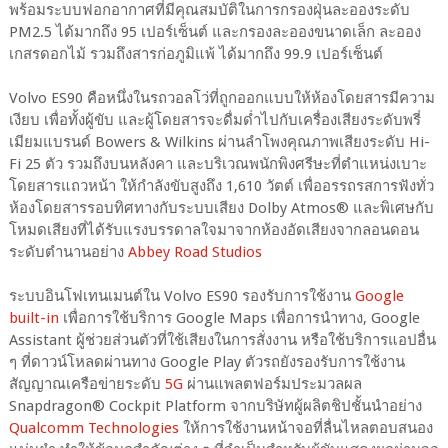
พร้อมระบบฟอกอากาศที่มีคุณสมบัติในการกรองฝุ่นละอองระดับ
PM2.5 ได้มากถึง 95 เปอร์เซ็นต์ และกรองละอองขนาดเล็ก ละออง
เกสรดอกไม้ รวมถึงสารก่อภูมิแพ้ ได้มากถึง 99.9 เปอร์เซ็นต์
Volvo ES90 คือหนึ่งในรถวอลโว่ที่ถูกออกแบบให้ห้องโดยสารมีความ
เงียบ เพื่อทั้งผู้ขับ และผู้โดยสารจะดื่มด่ำไปกับเครื่องเสียงระดับพรี่
เมียมแบรนด์ Bowers & Wilkins ผ่านลำโพงคุณภาพเสียงระดับ Hi-
Fi 25 ตัว รวมถึงบนหลังคา และบริเวณพนักพิงศรีษะที่ตำแหน่งเบาะ
โดยสารแถวหน้า ให้กำลังขับสูงถึง 1,610 วัตต์ เพื่ออรรถรสการฟังทั่ว
ห้องโดยสารรอบทิศทางกับระบบเสียง Dolby Atmos® และพิเศษกับ
โหมดเสียงที่ได้รับแรงบรรดาลใจมาจากห้องอัดเสียงจากลอนดอน
ระดับตำนานอย่าง
Abbey Road Studios
ระบบอินโฟเทนเมนต์ใน Volvo ES90 รองรับการใช้งาน
Google
built-in
เพื่อการใช้บริการ Google Maps เพื่อการนำทาง, Google
Assistant ผู้ช่วยส่วนตัวที่ใช้เสียงในการสั่งงาน หรือใช้บริการแอปอื่น
ๆ ที่ดาวน์โหลดผ่านทาง Google Play ตัวรถยังรองรับการใช้งาน
สัญญาณเครือข่ายระดับ
5G
ผ่านแพลตฟอร์มประมวลผล
Snapdragon® Cockpit Platform จากบริษัทผู้ผลิตชิปชั้นนำอย่าง
Qualcomm Technologies
ให้การใช้งานหน้าจอที่ลื่นไหลตอบสนอง