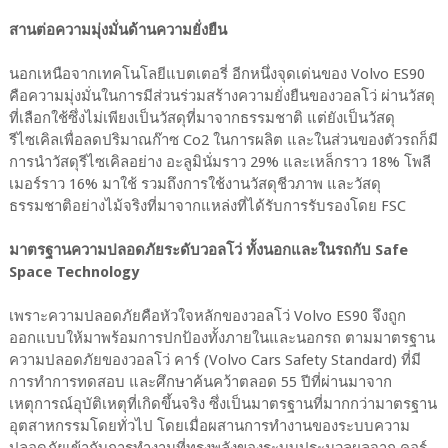
สานต่อความมุ่งมั่นด้านความยั่งยืน
นอกเหนือจากเทคโนโลยีแบตเตอรี่ อีกหนึ่งจุดเด่นของ Volvo ES90
คือความมุ่งมั่นในการมีส่วนร่วมสร้างความยั่งยืนของวอลโว่ ผ่านวัสดุ
ที่เลือกใช้ซึ่งไม่เพียงเป็นวัสดุที่มาจากธรรมชาติ แต่ยังเป็นวัสดุ
รีไซเคิลเพื่อลดปริมาณก๊าซ Co2 ในการผลิต และในส่วนของตัวรถก็มี
การนำวัสดุรีไซเคิลอย่าง อะลูมินั่มราว 29% และเหล็กราว 18% โพลี
เมอร์ราว 16% มาใช้ รวมถึงการใช้งานวัสดุชีวภาพ และวัสดุ
ธรรมชาติอย่างไม้จริงที่มาจากแหล่งที่ได้รับการรับรองโดย FSC
มาตรฐานความปลอดภัยระดับวอลโว่ ทั้งนอกและในรถกับ Safe
Space Technology
เพราะความปลอดภัยคือหัวใจหลักของวอลโว่ Volvo ES90 จึงถูก
ออกแบบให้มาพร้อมการปกป้องทั้งภายในและนอกรถ ตามมาตรฐาน
ความปลอดภัยของวอลโว่ คาร์ (Volvo Cars Safety Standard) ที่มี
การทำการทดสอบ และศึกษาค้นคว้าตลอด 55 ปีที่ผ่านมาจาก
เหตุการณ์อุบัติเหตุที่เกิดขึ้นจริง ซึ่งเป็นมาตรฐานที่มากกว่ามาตรฐาน
อุตสาหกรรมโดยทั่วไป โดยเมื่อผสานการทำงานของระบบความ
ปลอดภัยเข้ากับการทำงานที่ทรงพลังของระบบประมวลผลจาก คอร์