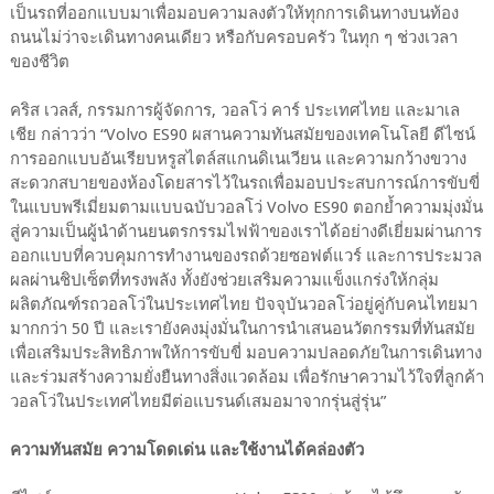
เป็นรถที่ออกแบบมาเพื่อมอบความลงตัวให้ทุกการเดินทางบนท้อง
ถนนไม่ว่าจะเดินทางคนเดียว หรือกับครอบครัว ในทุก ๆ ช่วงเวลา
ของชีวิต
คริส เวลส์, กรรมการผู้จัดการ, วอลโว่ คาร์ ประเทศไทย และมาเล
เชีย กล่าวว่า “Volvo ES90 ผสานความทันสมัยของเทคโนโลยี ดีไซน์
การออกแบบอันเรียบหรูสไตล์สแกนดิเนเวียน และความกว้างขวาง
สะดวกสบายของห้องโดยสารไว้ในรถเพื่อมอบประสบการณ์การขับขี่
ในแบบพรีเมี่ยมตามแบบฉบับวอลโว่ Volvo ES90 ตอกย้ำความมุ่งมั่น
สู่ความเป็นผู้นำด้านยนตรกรรมไฟฟ้าของเราได้อย่างดีเยี่ยมผ่านการ
ออกแบบที่ควบคุมการทำงานของรถด้วยซอฟต์แวร์ และการประมวล
ผลผ่านชิปเซ็ตที่ทรงพลัง ทั้งยังช่วยเสริมความแข็งแกร่งให้กลุ่ม
ผลิตภัณฑ์รถวอลโว่ในประเทศไทย ปัจจุบันวอลโว่อยู่คู่กับคนไทยมา
มากกว่า 50 ปี และเรายังคงมุ่งมั่นในการนำเสนอนวัตกรรมที่ทันสมัย
เพื่อเสริมประสิทธิภาพให้การขับขี่ มอบความปลอดภัยในการเดินทาง
และร่วมสร้างความยั่งยืนทางสิ่งแวดล้อม เพื่อรักษาความไว้ใจที่ลูกค้า
วอลโว่ในประเทศไทยมีต่อแบรนด์เสมอมาจากรุ่นสู่รุ่น”
ความทันสมัย ความโดดเด่น และใช้งานได้คล่องตัว