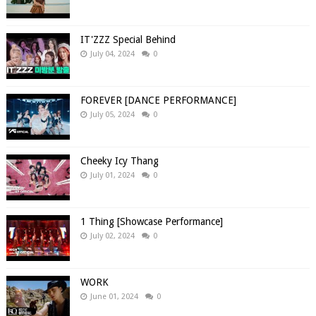
IT'ZZZ Special Behind
July 04, 2024
0
FOREVER [DANCE PERFORMANCE]
July 05, 2024
0
Cheeky Icy Thang
July 01, 2024
0
1 Thing [Showcase Performance]
July 02, 2024
0
WORK
June 01, 2024
0