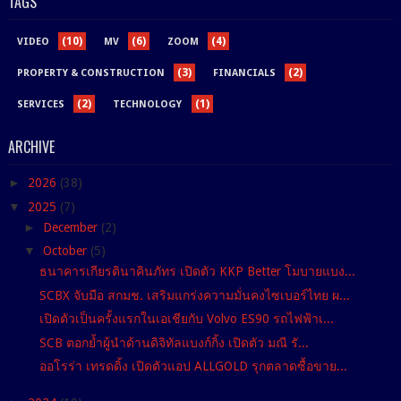
TAGS
(10)
(6)
(4)
VIDEO
MV
ZOOM
(3)
(2)
PROPERTY & CONSTRUCTION
FINANCIALS
(2)
(1)
SERVICES
TECHNOLOGY
ARCHIVE
►
2026
(38)
▼
2025
(7)
►
December
(2)
▼
October
(5)
ธนาคารเกียรตินาคินภัทร เปิดตัว KKP Better โมบายแบง...
SCBX จับมือ สกมช. เสริมแกร่งความมั่นคงไซเบอร์ไทย ผ...
เปิดตัวเป็นครั้งแรกในเอเชียกับ Volvo ES90 รถไฟฟ้าเ...
SCB ตอกย้ำผู้นำด้านดิจิทัลแบงก์กิ้ง เปิดตัว มณี รั...
ออโรร่า เทรดดิ้ง เปิดตัวแอป ALLGOLD รุกตลาดซื้อขาย...