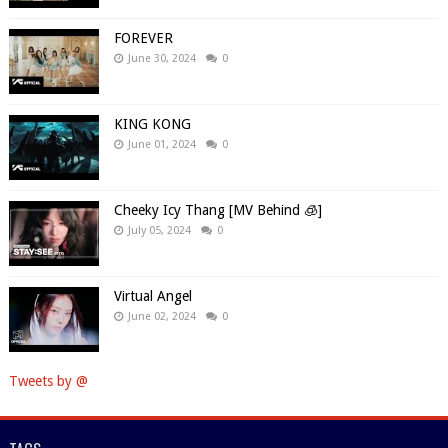
FOREVER
June 30, 2024
0
KING KONG
June 01, 2024
0
Cheeky Icy Thang [MV Behind 🧊]
July 05, 2024
0
Virtual Angel
June 02, 2024
0
Tweets by @